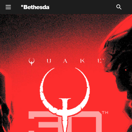
Silhouetted figures of two characters from Quake
Champions against a red background. The overall tone is
dramatic and bold.