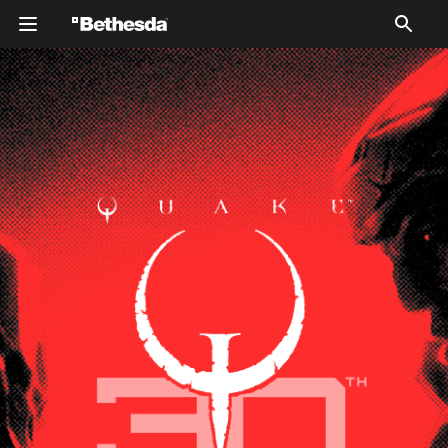
Silhouetted figures of two characters from Quake
Champions against a red background. The overall tone is
dramatic and bold.