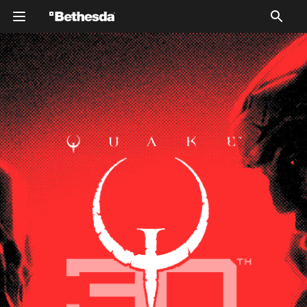
Silhouetted figures of two characters from Quake
Champions against a red background. The overall tone is
dramatic and bold.